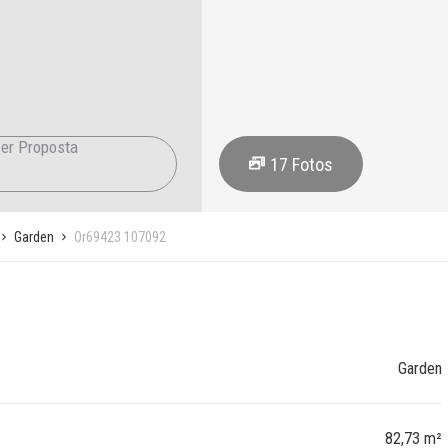
er Proposta
17
Fotos
Garden
Or69423 107092
Garden
82,73 m²