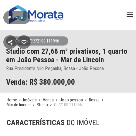
2
Fotos
Código: OR72100:111956
Studio
com 27,68 m² privativos,
1 quarto
em João Pessoa
- Mar de Lincoln
Rua Presidente Nilo Peçanha, Bessa - João Pessoa
Venda: R$
380.000,00
Home
Imóveis
Venda
Joao pessoa
Bessa
Mar de lincoln
Studio
Or72100 111956
CARACTERÍSTICAS
DO IMÓVEL