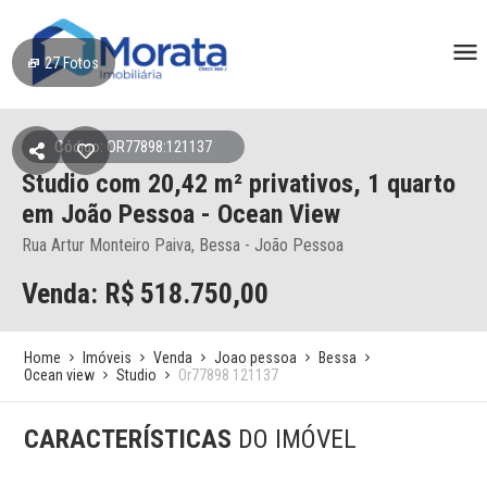
27
Fotos
Código: OR77898:121137
Studio
com 20,42 m² privativos,
1 quarto
em João Pessoa
- Ocean View
Rua Artur Monteiro Paiva, Bessa - João Pessoa
Venda: R$
518.750,00
Home
Imóveis
Venda
Joao pessoa
Bessa
Ocean view
Studio
Or77898 121137
CARACTERÍSTICAS
DO IMÓVEL