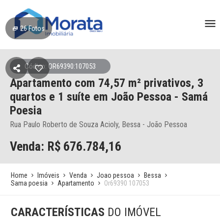
26
Fotos
Código: OR69390:107053
Apartamento
com 74,57 m² privativos,
3
quartos e 1 suíte
em João Pessoa
- Samá
Poesia
Rua Paulo Roberto de Souza Acioly, Bessa - João Pessoa
Venda: R$
676.784,16
Home
Imóveis
Venda
Joao pessoa
Bessa
Sama poesia
Apartamento
Or69390 107053
CARACTERÍSTICAS
DO IMÓVEL