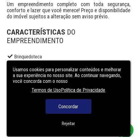
Um empreendimento completo com toda segurança, 
conforto e lazer que você merece! Preço e disponibilidade 
do imóvel sujeitos a alteração sem aviso prévio.
CARACTERÍSTICAS
DO
EMPREENDIMENTO
Brinquedoteca
Churrasqueira condominial
Usamos cookies para personalizar conteúdos e melhorar
Elevador social
a sua experiência no nosso site. Ao continuar navegando,
você concorda com o nosso
Lounge
Termos de Uso
Política de Privacidade
Piscina adulto
Portaria
Concordar
Segurança
Solarium
Rejeitar