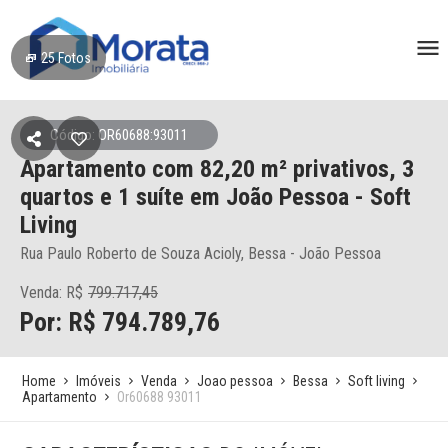
25
Fotos
Código: OR60688:93011
Apartamento
com 82,20 m² privativos,
3
quartos e 1 suíte
em João Pessoa
- Soft
Living
Rua Paulo Roberto de Souza Acioly, Bessa - João Pessoa
Venda: R$
799.717,45
Por: R$ 794.789,76
Home
Imóveis
Venda
Joao pessoa
Bessa
Soft living
Apartamento
Or60688 93011