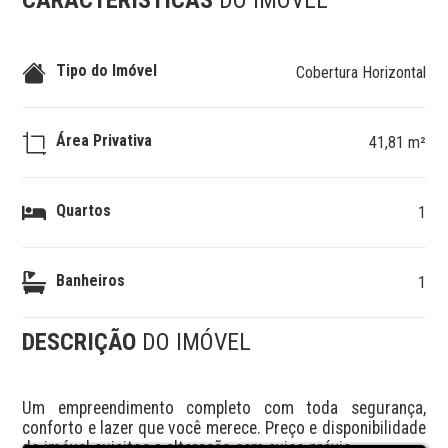
CARACTERÍSTICAS
DO IMÓVEL
Tipo do Imóvel
Cobertura Horizontal
Área Privativa
41,81 m²
Quartos
1
Banheiros
1
DESCRIÇÃO
DO IMÓVEL
Um empreendimento completo com toda segurança, 
conforto e lazer que você merece. Preço e disponibilidade 
do imóvel sujeitos a alteração sem aviso prévio.