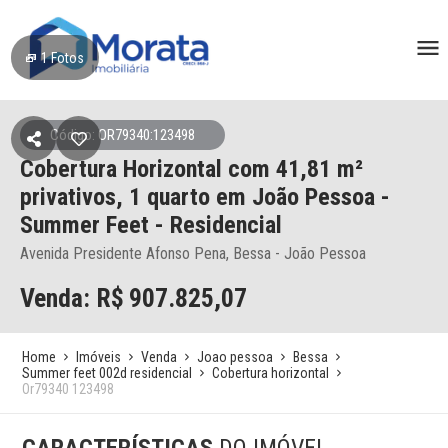
1
Fotos
Código: OR79340:123498
Cobertura Horizontal
com 41,81 m²
privativos,
1 quarto
em João Pessoa
-
Summer Feet - Residencial
Avenida Presidente Afonso Pena, Bessa - João Pessoa
Venda: R$
907.825,07
Home
Imóveis
Venda
Joao pessoa
Bessa
Summer feet 002d residencial
Cobertura horizontal
Or79340 123498