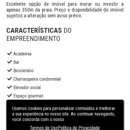
Excelente opção de imóvel para morar ou investir a 
apenas 350m da praia. Preço e disponibilidade do imóvel 
sujeitos a alteração sem aviso prévio.
CARACTERÍSTICAS
DO
EMPREENDIMENTO
Academia
Bar
Bicicletário
Churrasqueira condominial
Elevador social
Espaço gourmet
Pet place
Usamos cookies para personalizar conteúdos e melhorar
Piscina adulto
a sua experiência no nosso site. Ao continuar navegando,
você concorda com o nosso
Playground
Termos de Uso
Política de Privacidade
Portaria