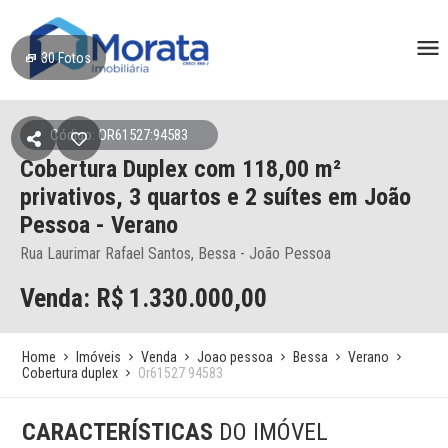
30
Fotos
Código: OR61527:94583
Cobertura Duplex
com 118,00 m²
privativos,
3 quartos e 2 suítes
em João
Pessoa
- Verano
Rua Laurimar Rafael Santos, Bessa - João Pessoa
Venda: R$
1.330.000,00
Home
Imóveis
Venda
Joao pessoa
Bessa
Verano
Cobertura duplex
Or61527 94583
CARACTERÍSTICAS
DO IMÓVEL