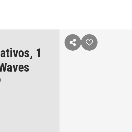
ativos,
1
Waves
a