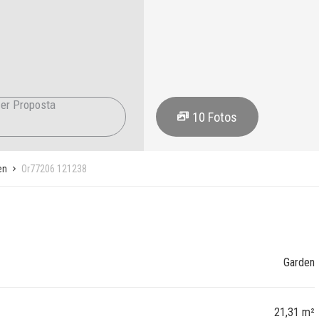
er Proposta
10
Fotos
en
Or77206 121238
Garden
21,31 m²