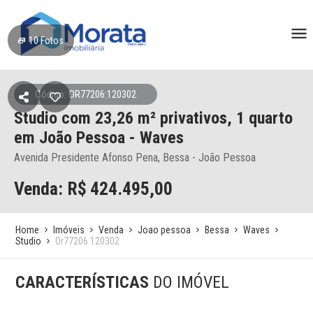
10
Fotos
Código: OR77206:120302
Studio
com 23,26 m² privativos,
1 quarto
em João Pessoa
- Waves
Avenida Presidente Afonso Pena, Bessa - João Pessoa
Venda: R$
424.495,00
Home
Imóveis
Venda
Joao pessoa
Bessa
Waves
Studio
Or77206 120302
CARACTERÍSTICAS
DO IMÓVEL