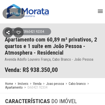
13
Fotos
Código: OR60421:92334
Apartamento
com 60,89 m² privativos,
2
quartos e 1 suíte
em João Pessoa
-
Atmosphera - Residencial
Avenida Adolfo Loureiro França, Cabo Branco - João Pessoa
Venda: R$
938.350,00
Home
Imóveis
Venda
Joao pessoa
Cabo branco
Apartamento
Or60421:92334
CARACTERÍSTICAS
DO IMÓVEL