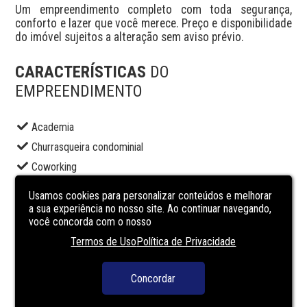
Um empreendimento completo com toda segurança, 
conforto e lazer que você merece. Preço e disponibilidade 
do imóvel sujeitos a alteração sem aviso prévio.
CARACTERÍSTICAS
DO
EMPREENDIMENTO
Academia
Churrasqueira condominial
Coworking
Elevador social
Usamos cookies para personalizar conteúdos e melhorar
Lavanderia
a sua experiência no nosso site. Ao continuar navegando,
você concorda com o nosso
Playground
Termos de Uso
Política de Privacidade
Portaria
Sala de jogos
Concordar
Salão de festas
Segurança