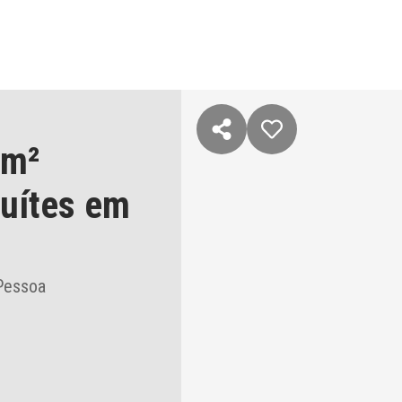
 m²
suítes
em
 Pessoa