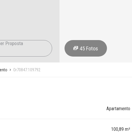
er Proposta
45
Fotos
ento
Or70847:109792
Apartamento
100,89 m²