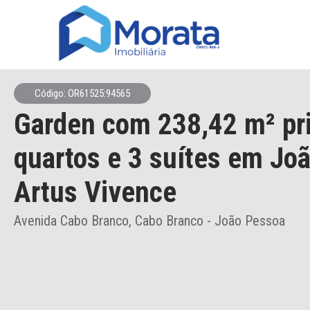
Código: OR61525:94565
Garden
com 238,42 m² pr
quartos e 3 suítes
em Joã
Artus Vivence
Avenida Cabo Branco, Cabo Branco - João Pessoa