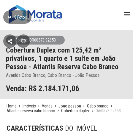
18
Fotos
Código: OR60573:92653
Cobertura Duplex
com 125,42 m²
privativos,
1 quarto e 1 suíte
em João
Pessoa
- Atlantis Reserva Cabo Branco
Avenida Cabo Branco, Cabo Branco - João Pessoa
Venda: R$
2.184.171,06
Home
Imóveis
Venda
Joao pessoa
Cabo branco
Atlantis reserva cabo branco
Cobertura duplex
Or60573 92653
CARACTERÍSTICAS
DO IMÓVEL