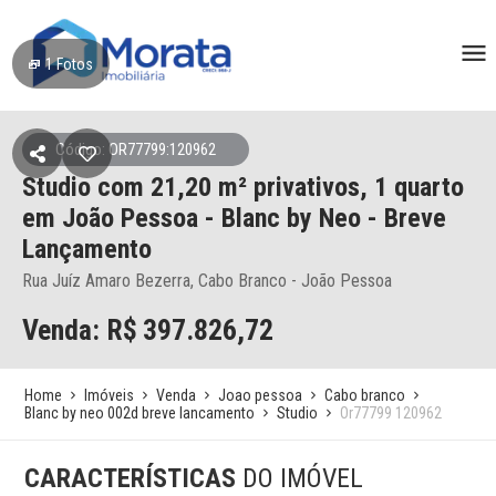
1
Fotos
Código: OR77799:120962
Studio
com 21,20 m² privativos,
1 quarto
em João Pessoa
- Blanc by Neo - Breve
Lançamento
Rua Juíz Amaro Bezerra, Cabo Branco - João Pessoa
Venda: R$
397.826,72
Home
Imóveis
Venda
Joao pessoa
Cabo branco
Blanc by neo 002d breve lancamento
Studio
Or77799 120962
CARACTERÍSTICAS
DO IMÓVEL