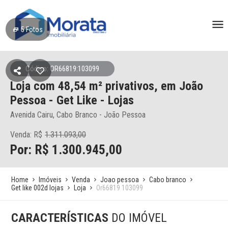
5
Fotos
Código: OR66819:103099
Loja
com 48,54 m² privativos,
em João
Pessoa
- Get Like - Lojas
Avenida Cairu, Cabo Branco - João Pessoa
Venda: R$
1.311.093,00
Por: R$ 1.300.945,00
Home
Imóveis
Venda
Joao pessoa
Cabo branco
Get like 002d lojas
Loja
Or66819 103099
CARACTERÍSTICAS
DO IMÓVEL