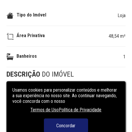
Tipo do Imóvel
Loja
Área Privativa
48,54 m²
Banheiros
1
DESCRIÇÃO
DO IMÓVEL
Usamos cookies para personalizar conteúdos e melhorar
Get Like é a convergência dos principais fatores que 
a sua experiência no nosso site. Ao continuar navegando,
levam ao sucesso. Um projeto grandioso, multipropósito, 
você concorda com o nosso
com a chancela de grandes nomes do mercado e a ligação 
Termos de Uso
Política de Privacidade
entre as pessoas, a cidade e os negócios. Pensado para 
reunir tudo o que faz a vida fluir, apresentamos um GET 
que fala de urbanicidade, proximidade e assertividade. 
Concordar
Preço e disponibilidade do imóvel sujeitos a alteração 