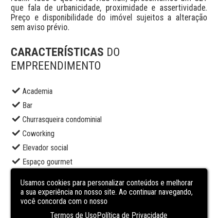
que fala de urbanicidade, proximidade e assertividade. 
Preço e disponibilidade do imóvel sujeitos a alteração 
sem aviso prévio.
CARACTERÍSTICAS
DO
EMPREENDIMENTO
Academia
Bar
Churrasqueira condominial
Coworking
Elevador social
Espaço gourmet
Lavanderia
Usamos cookies para personalizar conteúdos e melhorar
Lounge
a sua experiência no nosso site. Ao continuar navegando,
você concorda com o nosso
Piscina adulto
Termos de Uso
Política de Privacidade