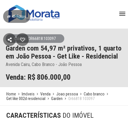
45
Fotos
Código: OR66818:103097
Garden
com 54,97 m² privativos,
1 quarto
em João Pessoa
- Get Like - Residencial
Avenida Cairu, Cabo Branco - João Pessoa
Venda: R$
806.000,00
Home
Imóveis
Venda
Joao pessoa
Cabo branco
Get like 002d residencial
Garden
Or66818 103097
CARACTERÍSTICAS
DO IMÓVEL