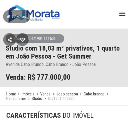
27
Fotos
Código: OR71901:111501
Studio
com 18,03 m² privativos,
1 quarto
em João Pessoa
- Get Summer
Avenida Cabo Branco, Cabo Branco - João Pessoa
Venda: R$
777.000,00
Home
Imóveis
Venda
Joao pessoa
Cabo branco
Get summer
Studio
Or71901 111501
CARACTERÍSTICAS
DO IMÓVEL