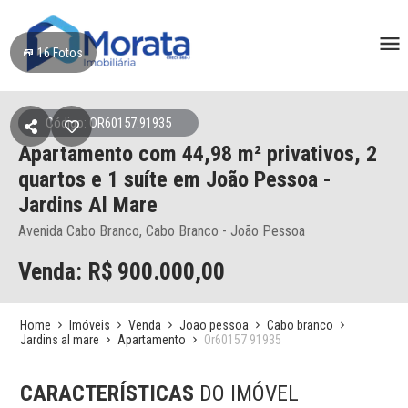
16
Fotos
Código: OR60157:91935
Apartamento
com 44,98 m² privativos,
2
quartos e 1 suíte
em João Pessoa
-
Jardins Al Mare
Avenida Cabo Branco, Cabo Branco - João Pessoa
Venda: R$
900.000,00
Home
Imóveis
Venda
Joao pessoa
Cabo branco
Jardins al mare
Apartamento
Or60157 91935
CARACTERÍSTICAS
DO IMÓVEL