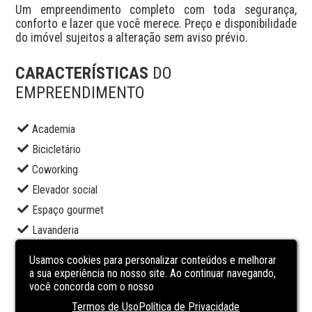
Um empreendimento completo com toda segurança, 
conforto e lazer que você merece. Preço e disponibilidade 
do imóvel sujeitos a alteração sem aviso prévio.
CARACTERÍSTICAS
DO
EMPREENDIMENTO
Academia
Bicicletário
Coworking
Elevador social
Espaço gourmet
Lavanderia
Piscina adulto
Usamos cookies para personalizar conteúdos e melhorar
Piscina infantil
a sua experiência no nosso site. Ao continuar navegando,
você concorda com o nosso
Portaria
Termos de Uso
Política de Privacidade
Sala de jogos