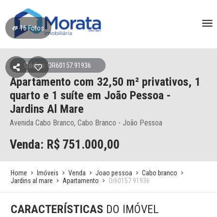
16
Fotos
Código: OR60157:91936
Apartamento
com 32,50 m² privativos,
1
quarto e 1 suíte
em João Pessoa
-
Jardins Al Mare
Avenida Cabo Branco, Cabo Branco - João Pessoa
Venda: R$
751.000,00
Home
Imóveis
Venda
Joao pessoa
Cabo branco
Jardins al mare
Apartamento
Or60157 91936
CARACTERÍSTICAS
DO IMÓVEL