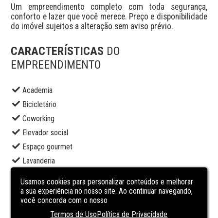
Um empreendimento completo com toda segurança, 
conforto e lazer que você merece. Preço e disponibilidade 
do imóvel sujeitos a alteração sem aviso prévio.
CARACTERÍSTICAS
DO
EMPREENDIMENTO
Academia
Bicicletário
Coworking
Elevador social
Espaço gourmet
Lavanderia
Piscina adulto
Usamos cookies para personalizar conteúdos e melhorar
Piscina infantil
a sua experiência no nosso site. Ao continuar navegando,
você concorda com o nosso
Portaria
Termos de Uso
Política de Privacidade
Sala de jogos