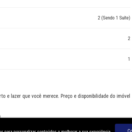
2 (Sendo 1 Suíte)
2
1
 e lazer que você merece. Preço e disponibilidade do imóvel 
O
Co
s para personalizar conteúdos e melhorar a sua experiência