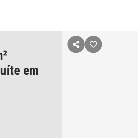
m²
suíte
em