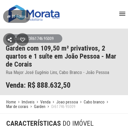
31
Fotos
Código: OR61746:95009
Garden
com 109,50 m² privativos,
2
quartos e 1 suíte
em João Pessoa
- Mar
de Corais
Rua Major José Eugênio Lins, Cabo Branco - João Pessoa
Venda: R$
888.632,50
Home
Imóveis
Venda
Joao pessoa
Cabo branco
Mar de corais
Garden
Or61746 95009
CARACTERÍSTICAS
DO IMÓVEL