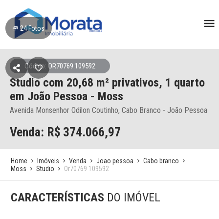
24
Fotos
Código: OR70769:109592
Studio
com 20,68 m² privativos,
1 quarto
em João Pessoa
- Moss
Avenida Monsenhor Odilon Coutinho, Cabo Branco - João Pessoa
Venda: R$
374.066,97
Home
Imóveis
Venda
Joao pessoa
Cabo branco
Moss
Studio
Or70769 109592
CARACTERÍSTICAS
DO IMÓVEL