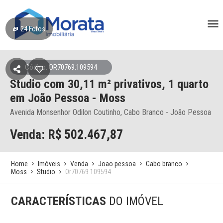
24
Fotos
Código: OR70769:109594
Studio
com 30,11 m² privativos,
1 quarto
em João Pessoa
- Moss
Avenida Monsenhor Odilon Coutinho, Cabo Branco - João Pessoa
Venda: R$
502.467,87
Home
Imóveis
Venda
Joao pessoa
Cabo branco
Moss
Studio
Or70769 109594
CARACTERÍSTICAS
DO IMÓVEL