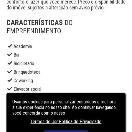
conforto e lazer que você merece. Preço e disponibilidade 
do imóvel sujeitos a alteração sem aviso prévio.
CARACTERÍSTICAS
DO
EMPREENDIMENTO
Academia
Bar
Bicicletário
Brinquedoteca
Coworking
Elevador social
Espaço gourmet
Usamos cookies para personalizar conteúdos e melhorar
Lounge
a sua experiência no nosso site. Ao continuar navegando,
você concorda com o nosso
Piscina adulto
Termos de Uso
Política de Privacidade
Portaria
Sala de jogos