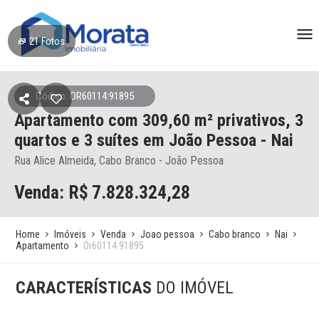
21
Fotos
Código: OR60114:91895
Apartamento
com 309,60 m² privativos,
3
quartos e 3 suítes
em João Pessoa
- Nai
Rua Alice Almeida, Cabo Branco - João Pessoa
Venda: R$
7.828.324,28
Home
Imóveis
Venda
Joao pessoa
Cabo branco
Nai
Apartamento
Or60114 91895
CARACTERÍSTICAS
DO IMÓVEL