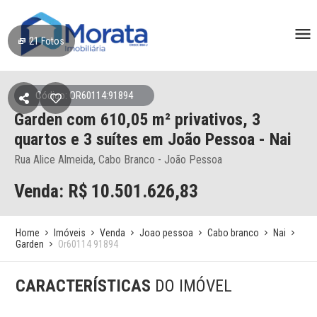
21
Fotos
Código: OR60114:91894
Garden
com 610,05 m² privativos,
3
quartos e 3 suítes
em João Pessoa
- Nai
Rua Alice Almeida, Cabo Branco - João Pessoa
Venda: R$
10.501.626,83
Home
Imóveis
Venda
Joao pessoa
Cabo branco
Nai
Garden
Or60114 91894
CARACTERÍSTICAS
DO IMÓVEL