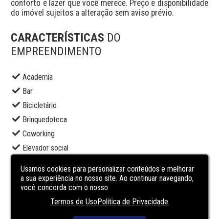
conforto e lazer que você merece. Preço e disponibilidade 
do imóvel sujeitos a alteração sem aviso prévio.
CARACTERÍSTICAS
DO
EMPREENDIMENTO
Academia
Bar
Bicicletário
Brinquedoteca
Coworking
Elevador social
Espaço gourmet
Usamos cookies para personalizar conteúdos e melhorar
Lounge
a sua experiência no nosso site. Ao continuar navegando,
você concorda com o nosso
Piscina adulto
Termos de Uso
Política de Privacidade
Portaria
Sala de jogos