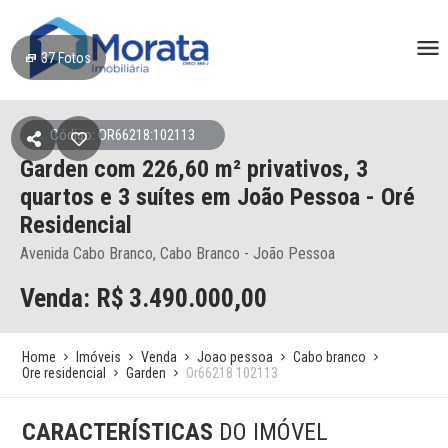
37
Fotos
Código: OR66218:102113
Garden
com 226,60 m² privativos,
3
quartos e 3 suítes
em João Pessoa
- Oré
Residencial
Avenida Cabo Branco, Cabo Branco - João Pessoa
Venda: R$
3.490.000,00
Home
Imóveis
Venda
Joao pessoa
Cabo branco
Ore residencial
Garden
Or66218 102113
CARACTERÍSTICAS
DO IMÓVEL