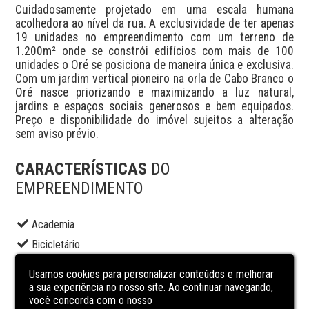
Cuidadosamente projetado em uma escala humana 
acolhedora ao nível da rua. A exclusividade de ter apenas 
19 unidades no empreendimento com um terreno de 
1.200m² onde se constrói edifícios com mais de 100 
unidades o Oré se posiciona de maneira única e exclusiva. 
Com um jardim vertical pioneiro na orla de Cabo Branco o 
Oré nasce priorizando e maximizando a luz natural, 
jardins e espaços sociais generosos e bem equipados. 
Preço e disponibilidade do imóvel sujeitos a alteração 
sem aviso prévio.
CARACTERÍSTICAS
DO
EMPREENDIMENTO
Academia
Bicicletário
Elevador social
Usamos cookies para personalizar conteúdos e melhorar
Espaço gourmet
a sua experiência no nosso site. Ao continuar navegando,
você concorda com o nosso
Piscina adulto