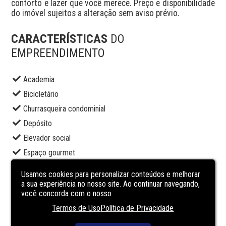
conforto e lazer que você merece. Preço e disponibilidade 
do imóvel sujeitos a alteração sem aviso prévio.
CARACTERÍSTICAS
DO
EMPREENDIMENTO
Academia
Bicicletário
Churrasqueira condominial
Depósito
Elevador social
Espaço gourmet
Lavanderia
Usamos cookies para personalizar conteúdos e melhorar
Piscina adulto
a sua experiência no nosso site. Ao continuar navegando,
você concorda com o nosso
Portaria
Termos de Uso
Política de Privacidade
Salão de festas
Segurança