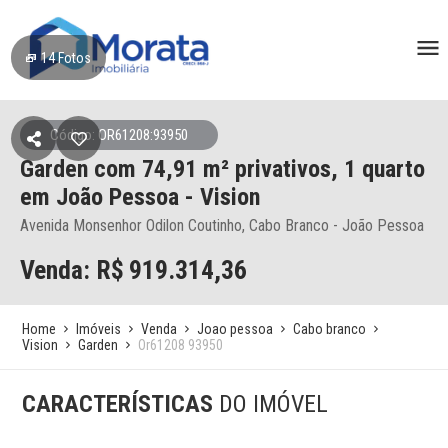
14
Fotos
Código: OR61208:93950
Garden
com 74,91 m² privativos,
1 quarto
em João Pessoa
- Vision
Avenida Monsenhor Odilon Coutinho, Cabo Branco - João Pessoa
Venda: R$
919.314,36
Home
Imóveis
Venda
Joao pessoa
Cabo branco
Vision
Garden
Or61208 93950
CARACTERÍSTICAS
DO IMÓVEL