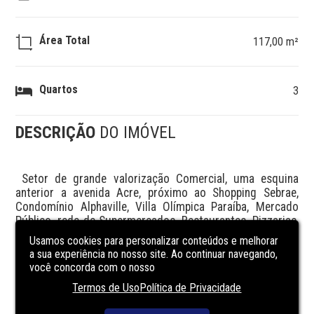
Área Total
117,00 m²
Quartos
3
DESCRIÇÃO
DO IMÓVEL
 Setor de grande valorização Comercial, uma esquina 
anterior a avenida Acre, próximo ao Shopping Sebrae, 
Condomínio Alphaville, Villa Olímpica Paraíba, Mercado 
Público, rede de Supermercados, Restaurantes, Pizzarias, 
Hamburgueria, rede de Farmácias, Postos de 
Usamos cookies para personalizar conteúdos e melhorar
Combustíveis, Prédios residenciais de várias 
a sua experiência no nosso site. Ao continuar navegando,
Construtoras de Ponta e rede Bancária e etc. Terreno 
você concorda com o nosso
15x28,30 , a casa tem 117m2 , lajeada,  terraço em \"L\" , 
Termos de Uso
Política de Privacidade
sala de estar e jantar,  3 quartos , WC\'s, cozinha, área 
serviço e bastante área de quintal. Escritura pronta para 