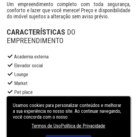
Um empreendimento completo com toda segurança, 
conforto e lazer que você merece! Preço e disponibilidade 
do imóvel sujeitos a alteração sem aviso prévio.
CARACTERÍSTICAS
DO
EMPREENDIMENTO
Academia externa
Elevador social
Lounge
Market
Pet place
Piscina adulto
Usamos cookies para personalizar conteúdos e melhorar
Playground
a sua experiência no nosso site. Ao continuar navegando,
você concorda com o nosso
Portaria
Termos de Uso
Política de Privacidade
Redário
Salão de festas