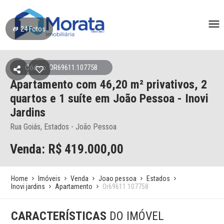
24
Fotos
Código: OR69611:107758
Apartamento
com 46,20 m² privativos,
2
quartos e 1 suíte
em João Pessoa
- Inovi
Jardins
Rua Goiás, Estados - João Pessoa
Venda: R$
419.000,00
Home
Imóveis
Venda
Joao pessoa
Estados
Inovi jardins
Apartamento
Or69611 107758
CARACTERÍSTICAS
DO IMÓVEL