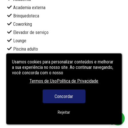
Academia externa
Brinquedoteca
Coworking
Elevador de serviço
Lounge
Piscina adulto
Portaria
Usamos cookies para personalizar conteúdos e melhorar
Quadra poliesportiva
a sua experiência no nosso site. Ao continuar navegando,
você concorda com o nosso
Sala de jogos
Termos de Uso
Política de Privacidade
Salão de festas
Segurança
Concordar
Solarium
Terraço
Rejeitar