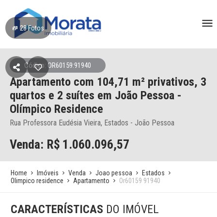
28
Fotos
Código: OR60159:91940
Apartamento
com 104,71 m² privativos,
3
quartos e 2 suítes
em João Pessoa
-
Olímpico Residence
Rua Professora Eudésia Vieira, Estados - João Pessoa
Venda: R$
1.060.096,57
Home
Imóveis
Venda
Joao pessoa
Estados
Olimpico residence
Apartamento
Or60159 91940
CARACTERÍSTICAS
DO IMÓVEL