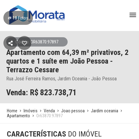
18
Fotos
Código: OR63870:97897
Apartamento
com 64,39 m² privativos,
2
quartos e 1 suíte
em João Pessoa
-
Terrazzo Cessare
Rua José Ferreira Ramos, Jardim Oceania - João Pessoa
Venda: R$
823.738,71
Home
Imóveis
Venda
Joao pessoa
Jardim oceania
Apartamento
Or63870:97897
CARACTERÍSTICAS
DO IMÓVEL