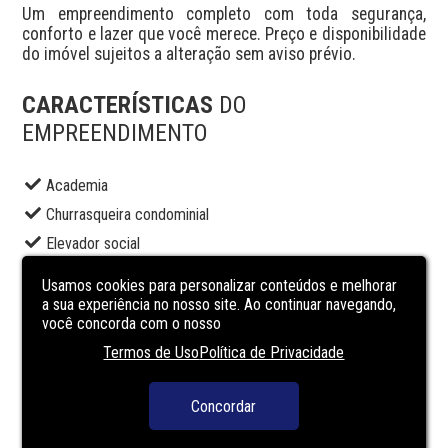
Um empreendimento completo com toda segurança, 
conforto e lazer que você merece. Preço e disponibilidade 
do imóvel sujeitos a alteração sem aviso prévio.
CARACTERÍSTICAS
DO
EMPREENDIMENTO
Academia
Churrasqueira condominial
Elevador social
Espaço gourmet
Usamos cookies para personalizar conteúdos e melhorar
Piscina adulto
a sua experiência no nosso site. Ao continuar navegando,
você concorda com o nosso
Playground
Termos de Uso
Política de Privacidade
Portaria
Salão de festas
Concordar
Segurança
Solarium