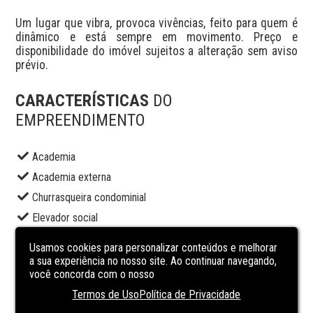
Um lugar que vibra, provoca vivências, feito para quem é 
dinâmico e está sempre em movimento. Preço e 
disponibilidade do imóvel sujeitos a alteração sem aviso 
prévio.
CARACTERÍSTICAS
DO
EMPREENDIMENTO
Academia
Academia externa
Churrasqueira condominial
Elevador social
Espaço gourmet
Usamos cookies para personalizar conteúdos e melhorar
Fire place
a sua experiência no nosso site. Ao continuar navegando,
você concorda com o nosso
Lounge
Termos de Uso
Política de Privacidade
Piscina adulto