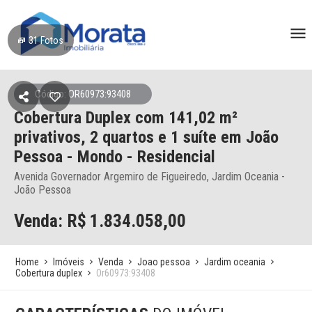
31
Fotos
Código: OR60973:93408
Cobertura Duplex
com 141,02 m²
privativos,
2 quartos e 1 suíte
em João
Pessoa
- Mondo - Residencial
Avenida Governador Argemiro de Figueiredo, Jardim Oceania -
João Pessoa
Venda: R$
1.834.058,00
Home
Imóveis
Venda
Joao pessoa
Jardim oceania
Cobertura duplex
Or60973:93408