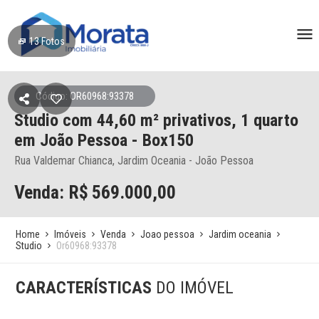
13
Fotos
Código: OR60968:93378
Studio
com 44,60 m² privativos,
1 quarto
em João Pessoa
- Box150
Rua Valdemar Chianca, Jardim Oceania - João Pessoa
Venda: R$
569.000,00
Home
Imóveis
Venda
Joao pessoa
Jardim oceania
Studio
Or60968:93378
CARACTERÍSTICAS
DO IMÓVEL