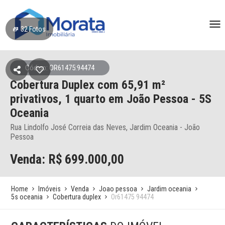
32
Fotos
Código: OR61475:94474
Cobertura Duplex
com 65,91 m²
privativos,
1 quarto
em João Pessoa
- 5S
Oceania
Rua Lindolfo José Correia das Neves, Jardim Oceania - João
Pessoa
Venda: R$
699.000,00
Home
Imóveis
Venda
Joao pessoa
Jardim oceania
5s oceania
Cobertura duplex
Or61475 94474