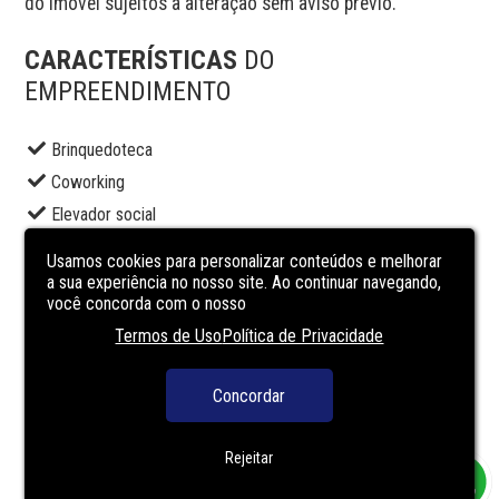
do imóvel sujeitos a alteração sem aviso prévio.
CARACTERÍSTICAS
DO
EMPREENDIMENTO
Brinquedoteca
Coworking
Elevador social
Lavanderia
Usamos cookies para personalizar conteúdos e melhorar
Playground
a sua experiência no nosso site. Ao continuar navegando,
você concorda com o nosso
Portaria
Termos de Uso
Política de Privacidade
Sala de jogos
Sala de reuniões
Concordar
Salão de festas
Segurança
Rejeitar