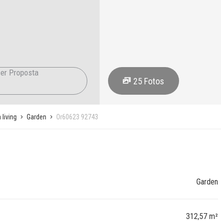
er Proposta
25
Fotos
living
Garden
Or60623 92743
Garden
312,57 m²