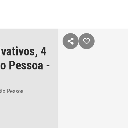
ivativos,
4
o Pessoa
-
oão Pessoa