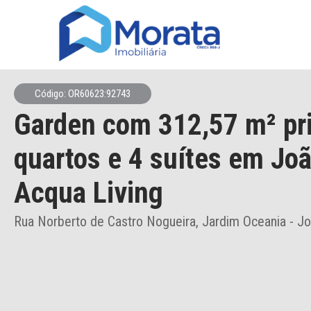
Código: OR60623:92743
Garden
com 312,57 m² pr
quartos e 4 suítes
em Joã
Acqua Living
Rua Norberto de Castro Nogueira, Jardim Oceania - J