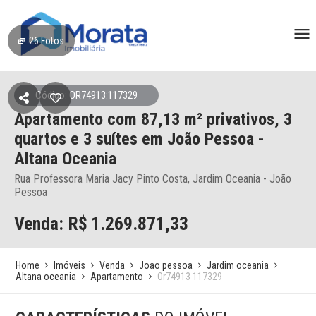
26
Fotos
Código: OR74913:117329
Apartamento
com 87,13 m² privativos,
3
quartos e 3 suítes
em João Pessoa
-
Altana Oceania
Rua Professora Maria Jacy Pinto Costa, Jardim Oceania - João
Pessoa
Venda: R$
1.269.871,33
Home
Imóveis
Venda
Joao pessoa
Jardim oceania
Altana oceania
Apartamento
Or74913 117329