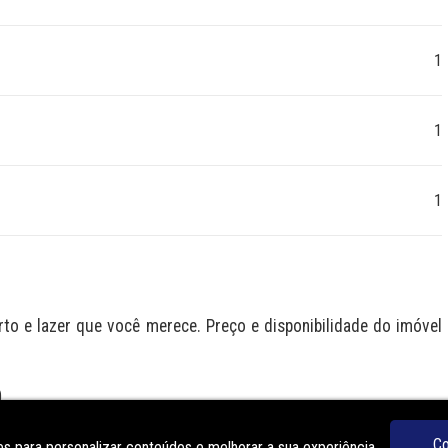
1
1
1
 e lazer que você merece. Preço e disponibilidade do imóvel 
O
Co
s para personalizar conteúdos e melhorar a sua experiência