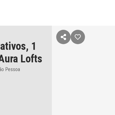
ativos,
1
Aura Lofts
oão Pessoa