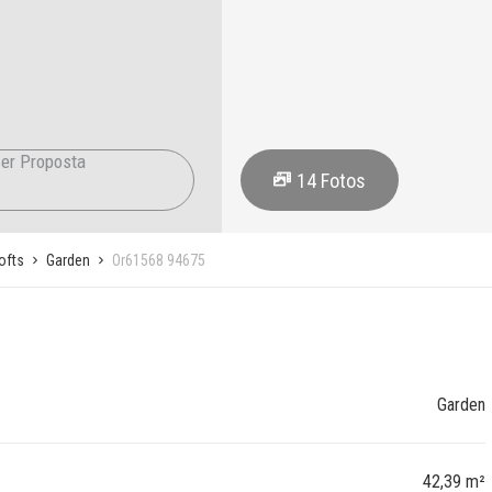
er Proposta
14
Fotos
ofts
Garden
Or61568 94675
Garden
42,39 m²