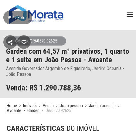
42
Fotos
Código: OR60570:92625
Garden
com 64,57 m² privativos,
1 quarto
e 1 suíte
em João Pessoa
- Avoante
Avenida Governador Argemiro de Figueiredo, Jardim Oceania -
João Pessoa
Venda: R$
1.290.788,36
Home
Imóveis
Venda
Joao pessoa
Jardim oceania
Avoante
Garden
Or60570 92625
CARACTERÍSTICAS
DO IMÓVEL