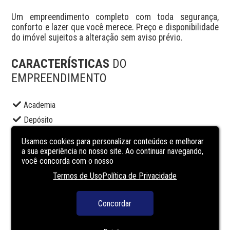
Um empreendimento completo com toda segurança, 
conforto e lazer que você merece. Preço e disponibilidade 
do imóvel sujeitos a alteração sem aviso prévio.
CARACTERÍSTICAS
DO
EMPREENDIMENTO
Academia
Depósito
Elevador social
Usamos cookies para personalizar conteúdos e melhorar
Lavanderia
a sua experiência no nosso site. Ao continuar navegando,
você concorda com o nosso
Piscina adulto
Termos de Uso
Política de Privacidade
Playground
Portaria
Concordar
Segurança
Solarium