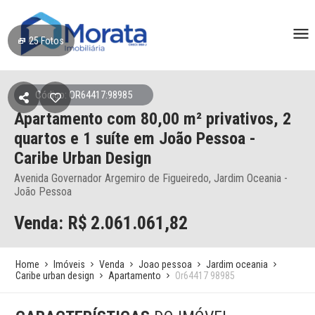
25
Fotos
Código: OR64417:98985
Apartamento
com 80,00 m² privativos,
2
quartos e 1 suíte
em João Pessoa
-
Caribe Urban Design
Avenida Governador Argemiro de Figueiredo, Jardim Oceania -
João Pessoa
Venda: R$
2.061.061,82
Home
Imóveis
Venda
Joao pessoa
Jardim oceania
Caribe urban design
Apartamento
Or64417 98985