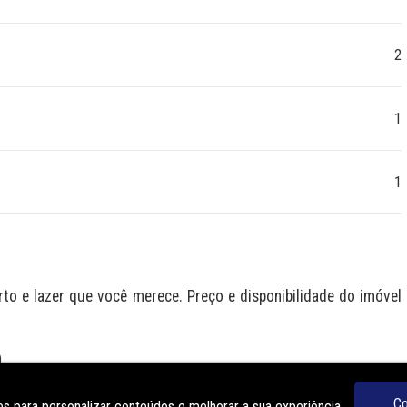
2
1
1
 e lazer que você merece. Preço e disponibilidade do imóvel 
O
Co
s para personalizar conteúdos e melhorar a sua experiência