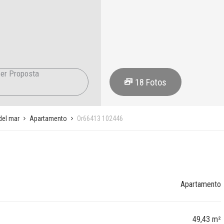
er Proposta
18
Fotos
del mar
Apartamento
Or66413 102446
Apartamento
49,43 m²