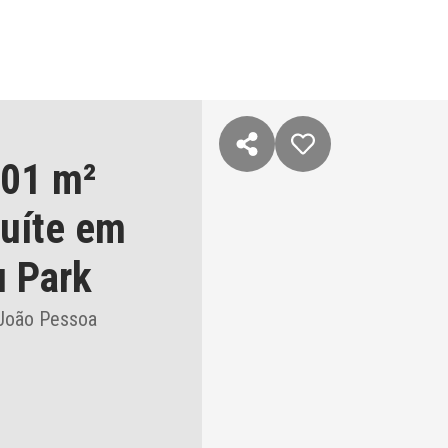
,01 m²
suíte
em
u Park
 João Pessoa