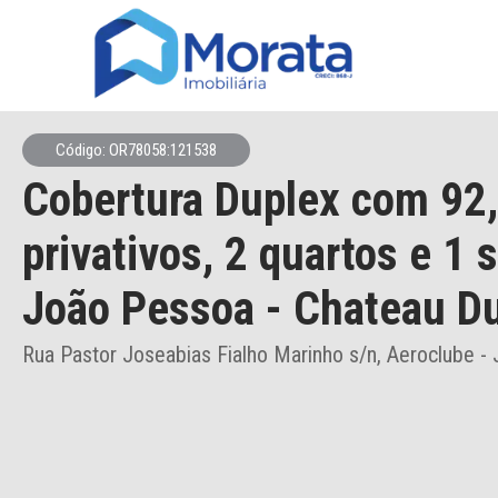
Código: OR78058:121538
Cobertura Duplex
com 92
privativos,
2 quartos e 1 
João Pessoa
- Chateau D
Rua Pastor Joseabias Fialho Marinho s/n, Aeroclube -