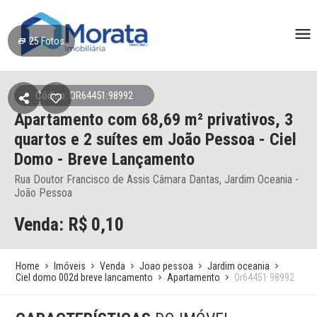
25
Fotos
Código: OR64451:98992
Apartamento
com 68,69 m² privativos,
3
quartos e 2 suítes
em João Pessoa
- Ciel
Domo - Breve Lançamento
Rua Doutor Francisco de Assis Câmara Dantas, Jardim Oceania -
João Pessoa
Venda: R$
0,10
Home
Imóveis
Venda
Joao pessoa
Jardim oceania
Ciel domo 002d breve lancamento
Apartamento
Or64451 98992