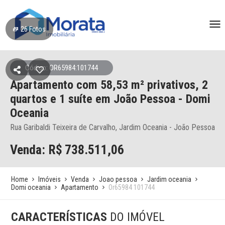
26
Fotos
Código: OR65984:101744
Apartamento
com 58,53 m² privativos,
2
quartos e 1 suíte
em João Pessoa
- Domi
Oceania
Rua Garibaldi Teixeira de Carvalho, Jardim Oceania - João Pessoa
Venda: R$
738.511,06
Home
Imóveis
Venda
Joao pessoa
Jardim oceania
Domi oceania
Apartamento
Or65984 101744
CARACTERÍSTICAS
DO IMÓVEL