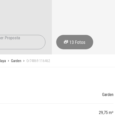
er Proposta
13
Fotos
laya
Garden
Or74869 116462
Garden
29,75 m²