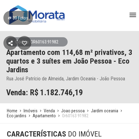
30
Fotos
Código: OR60163:91982
Apartamento
com 114,68 m² privativos,
3
quartos e 3 suítes
em João Pessoa
- Eco
Jardins
Rua José Patrício de Almeida, Jardim Oceania - João Pessoa
Venda: R$
1.182.746,19
Home
Imóveis
Venda
Joao pessoa
Jardim oceania
Eco jardins
Apartamento
Or60163 91982
CARACTERÍSTICAS
DO IMÓVEL