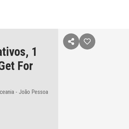
ativos,
1
Get For
ceania - João Pessoa