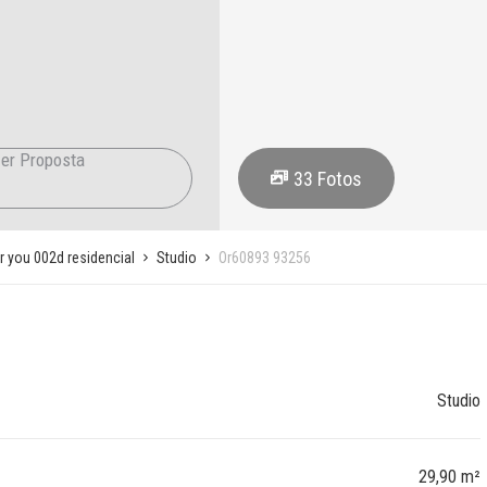
er Proposta
33
Fotos
r you 002d residencial
Studio
Or60893 93256
Studio
29,90 m²