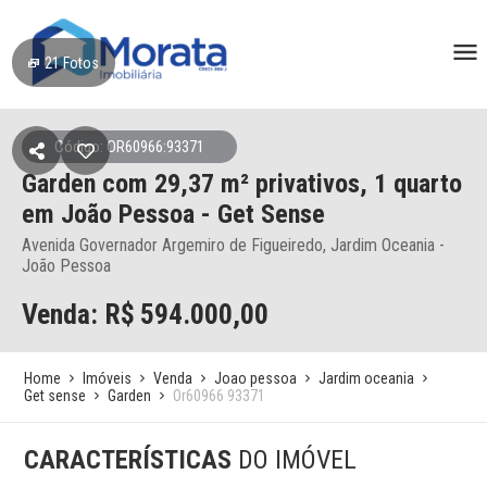
21
Fotos
Código: OR60966:93371
Garden
com 29,37 m² privativos,
1 quarto
em João Pessoa
- Get Sense
Avenida Governador Argemiro de Figueiredo, Jardim Oceania -
João Pessoa
Venda: R$
594.000,00
Home
Imóveis
Venda
Joao pessoa
Jardim oceania
Get sense
Garden
Or60966 93371
CARACTERÍSTICAS
DO IMÓVEL