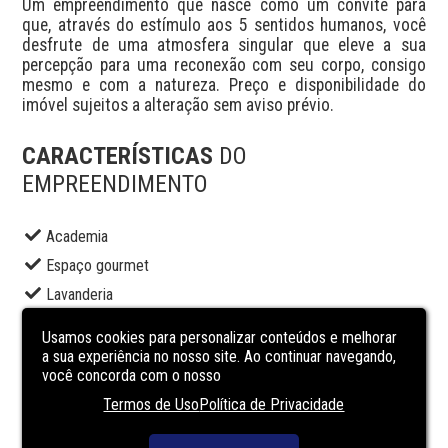
Um empreendimento que nasce como um convite para 
que, através do estímulo aos 5 sentidos humanos, você 
desfrute de uma atmosfera singular que eleve a sua 
percepção para uma reconexão com seu corpo, consigo 
mesmo e com a natureza. Preço e disponibilidade do 
imóvel sujeitos a alteração sem aviso prévio.
CARACTERÍSTICAS
DO
EMPREENDIMENTO
Academia
Espaço gourmet
Lavanderia
Lounge
Usamos cookies para personalizar conteúdos e melhorar
Piscina adulto
a sua experiência no nosso site. Ao continuar navegando,
você concorda com o nosso
Portaria
Termos de Uso
Política de Privacidade
Salão de festas
Segurança