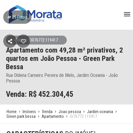
25
Fotos
Código: OR76772:119417
Apartamento
com 49,28 m² privativos,
2
quartos
em João Pessoa
- Green Park
Bessa
Rua Oldena Carneiro Pereira de Melo, Jardim Oceania - João
Pessoa
Venda: R$
452.304,45
Home
Imóveis
Venda
Joao pessoa
Jardim oceania
Green park bessa
Apartamento
Or76772 119417