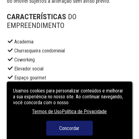
do imóvel sujeitos a alteração sem aviso prévio.
CARACTERÍSTICAS
DO
EMPREENDIMENTO
Academia
Churrasqueira condominial
Coworking
Elevador social
Espaço gourmet
Lavanderia
Usamos cookies para personalizar conteúdos e melhorar
Market
a sua experiência no nosso site. Ao continuar navegando,
você concorda com o nosso
Pet place
Termos de Uso
Política de Privacidade
Portaria
Salão de festas
Concordar
Segurança