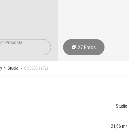
er Proposta
27
Fotos
y
Studio
Or60055 91721
Studio
21,86 m²