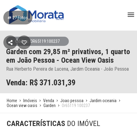
27
Fotos
Código: OR65119:100237
Garden
com 29,85 m² privativos,
1 quarto
em João Pessoa
- Ocean View Oasis
Rua Herberto Pereira de Lucena, Jardim Oceania - João Pessoa
Venda: R$
371.031,39
Home
Imóveis
Venda
Joao pessoa
Jardim oceania
Ocean view oasis
Garden
Or65119 100237
CARACTERÍSTICAS
DO IMÓVEL