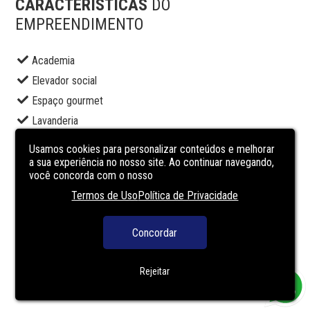
CARACTERÍSTICAS
DO
EMPREENDIMENTO
Academia
Elevador social
Espaço gourmet
Lavanderia
Lounge
Usamos cookies para personalizar conteúdos e melhorar
Pet place
a sua experiência no nosso site. Ao continuar navegando,
você concorda com o nosso
Piscina adulto
Termos de Uso
Política de Privacidade
Playground
Segurança
Concordar
Solarium
Terraço
Rejeitar